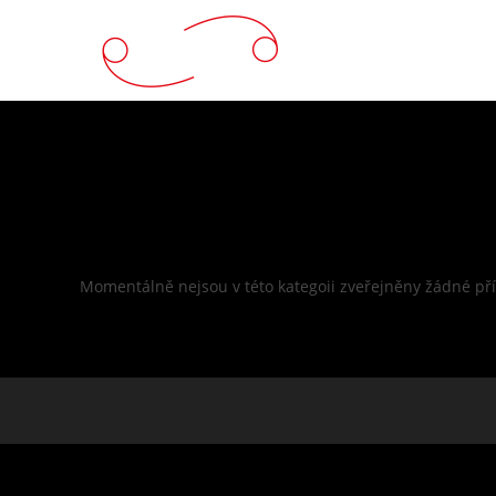
Nezařazené
Momentálně nejsou v této kategoii zveřejněny žádné př